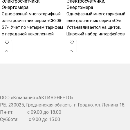
Электросчетчики
,
Электросчетчики
,
Энергомера
Энергомера
Однофазный многотарифный
Однофазный многотарифный
электросчетчик серии «СЕ208-
электросчетчик серии «СЕ».
S7». Учет по четырем тарифам
Устанавливается на щиток.
с передачей накопленной
Широкий набор интерфейсов
информации через радио
и дополнительных опций.
канал и PLC-модем.
Измерение активной
электроэнергии в однофазных
цепях переменного тока.
Организация учета по
четырем тарифам с
передачей накопленной
информации через радио
канал.
ООО «Компания «АКТИВЭНЕРГО»
РБ, 230025, Гродненская область, г. Гродно, ул. Ленина 18.
Пн-пт: c 09.00 до 18.00
Суббота: с 9.00 до 15.00