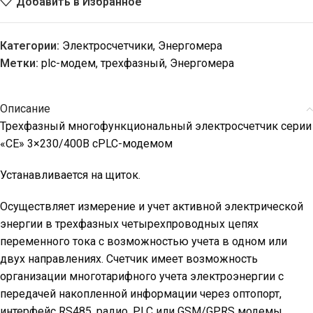
Добавить в Избранное
Категории:
Электросчетчики
,
Энергомера
Метки:
plc-модем
,
трехфазный
,
Энергомера
Описание
Трехфазный многофункциональный электросчетчик серии
«СЕ» 3×230/400В cPLC-модемом
Устанавливается на щиток.
Осуществляет измерение и учет активной электрической
энергии в трехфазных четырехпроводных цепях
переменного тока с возможностью учета в одном или
двух направлениях. Счетчик имеет возможность
организации многотарифного учета электроэнергии с
передачей накопленной информации через оптопорт,
интерфейс RS485, радио, PLC или GSM/GPRS модемы.